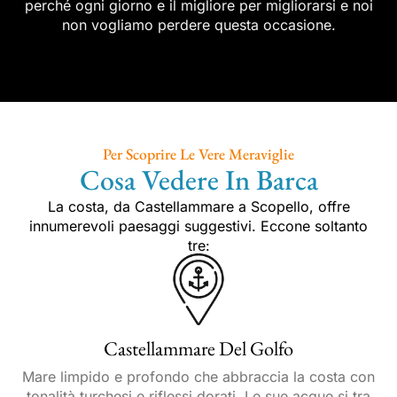
perché ogni giorno e il migliore per migliorarsi e noi
non vogliamo perdere questa occasione.
Per Scoprire Le Vere Meraviglie
Cosa Vedere In Barca
La costa, da Castellammare a Scopello, offre
innumerevoli paesaggi suggestivi. Eccone soltanto
tre:
Castellammare Del Golfo
Mare limpido e profondo che abbraccia la costa con
tonalità turchesi e riflessi dorati. Le sue acque si tra