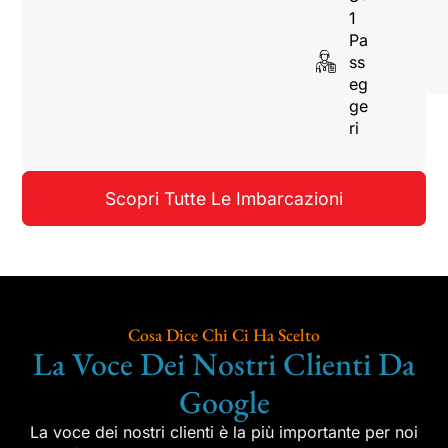
1
Pa
ss
eg
ge
ri
Scopri Tutte Le Imbarcazioni
Cosa Dice Chi Ci Ha Scelto
La Voce Dei Nostri Clienti Da
Google
La voce dei nostri clienti è la più importante per noi