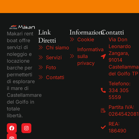
Link
Informazioni
Contatti
Makari rent
Diretti
Cookie
Via Don
boat offre
Leonardo
servizi di
Chi siamo
Informativa
Zangara,
noleggio e
sulla
Servizi
91014
locazione
privacy
Castellamma
Foto
barche per
del Golfo TP
permetterti
Contatti
di esplorare
Telefono:
il mare di
334 305
Castellammare
5559
del Golfo in
Partita IVA:
totale
0264542081
libertà.
REA:
186490