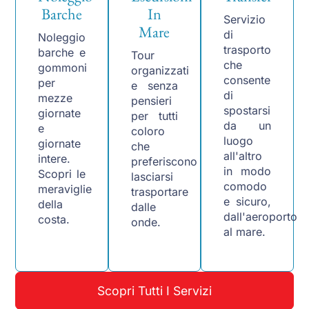
Barche
In
Servizio
Mare
di
Noleggio
trasporto
barche e
Tour
che
gommoni
organizzati
consente
per
e senza
di
mezze
pensieri
spostarsi
giornate
per tutti
da un
e
coloro
luogo
giornate
che
all'altro
intere.
preferiscono
in modo
Scopri le
lasciarsi
comodo
meraviglie
trasportare
e sicuro,
della
dalle
dall'aeroporto
costa.
onde.
al mare.
Scopri Tutti I Servizi