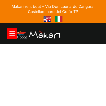
Makari rent boat –
Via Don Leonardo Zangara,
Castellammare del Golfo TP