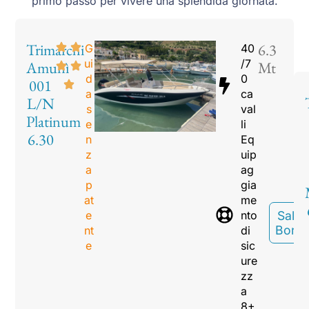
primo passo per vivere una splendida giornata.
Trimarchi
6.3
G
40
ui
/7
Amunì
Mt
d
0
001
a
ca
L/N
s
val
Platinum
e
li
6.30
n
Eq
z
uip
a
ag
p
gia
at
me
e
nto
Sali A
Bord
nt
di
e
sic
ure
zz
a
8+