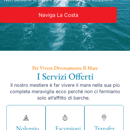
Naviga La Costa
Per Vivere Diversamente Il Mare
I Servizi Offerti
Il nostro mestiere è far vivere il mare nella sua più
completa meraviglia ecco perché non ci fermiamo
solo all’affitto di barche.
Noleggio
Escursioni
Transfer