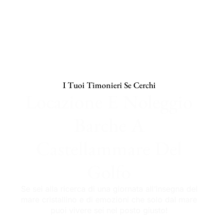
I Tuoi Timonieri Se Cerchi
Locazione E Noleggio
Barche A
Castellammare Del
Golfo
Se sei alla ricerca di una giornata all’insegna del
mare cristallino e di emozioni che solo dal mare
puoi vivere sei nel posto giusto!