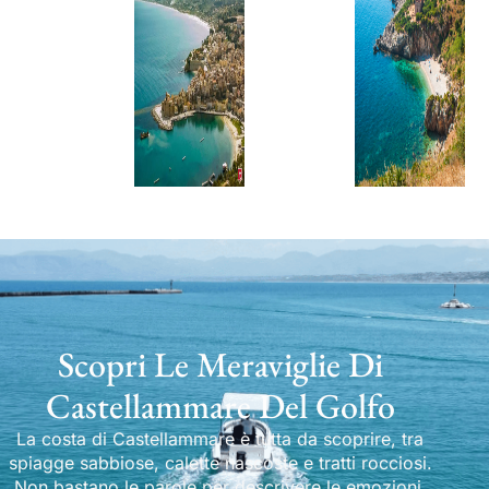
Scopri Le Meraviglie Di
Castellammare Del Golfo
La costa di Castellammare è tutta da scoprire, tra
spiagge sabbiose, calette nascoste e tratti rocciosi.
Non bastano le parole per descrivere le emozioni.