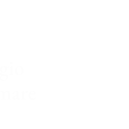
gio
mare