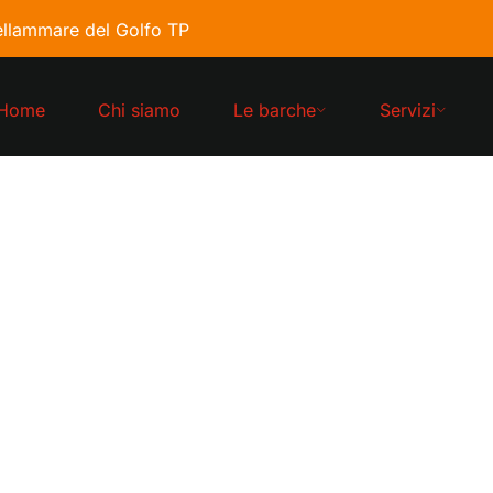
llammare del Golfo TP
Home
Chi siamo
Le barche
Servizi