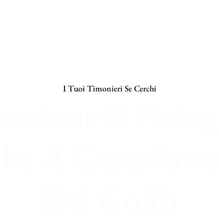
I Tuoi Timonieri Se Cerchi
cazione E Noleg
che A Castellam
Del Golfo