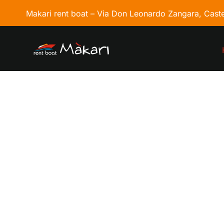
Makari rent boat –
Via Don Leonardo Zangara, Caste