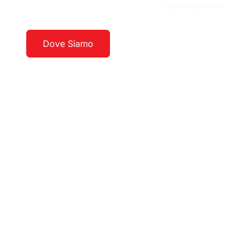
Se sei alla rice
Dove Siamo
Guarda La Costa