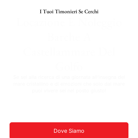
I Tuoi Timonieri Se Cerchi
Locazione E Noleggio
Barche A
Castellammare Del
Golfo
Se sei alla ricerca di una giornata all’insegna del
mare cristallino e di emozioni che solo dal mare
puoi vivere sei nel posto giusto!
Guarda La Costa
Dove Siamo