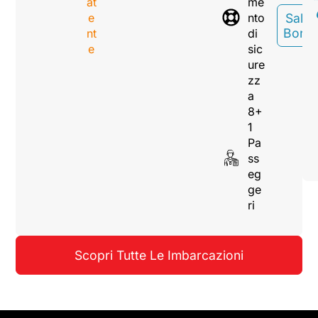
at
me
e
nto
Sali A
Bord
nt
di
e
sic
ure
zz
a
8+
1
Pa
ss
eg
ge
ri
Scopri Tutte Le Imbarcazioni