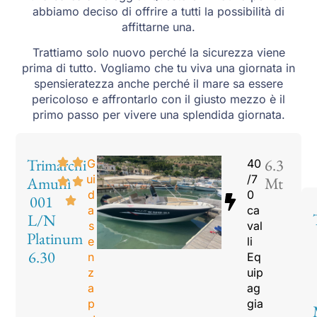
abbiamo deciso di offrire a tutti la possibilità di
affittarne una.
Trattiamo solo nuovo perché la sicurezza viene
prima di tutto. Vogliamo che tu viva una giornata in
spensieratezza anche perché il mare sa essere
pericoloso e affrontarlo con il giusto mezzo è il
primo passo per vivere una splendida giornata.
Trimarchi
6.3
G
40
ui
/7
Amunì
Mt
d
0
001
a
ca
L/N
s
val
Platinum
e
li
6.30
n
Eq
z
uip
a
ag
p
gia