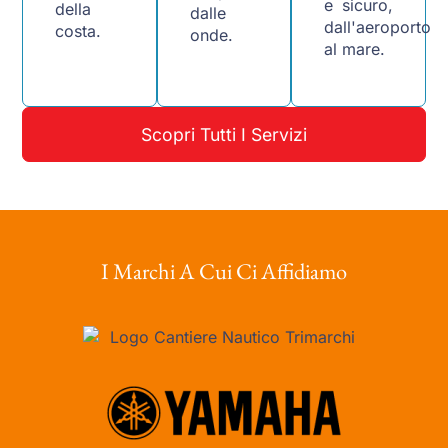
e sicuro,
della
dalle
dall'aeroporto
costa.
onde.
al mare.
Scopri Tutti I Servizi
I Marchi A Cui Ci Affidiamo