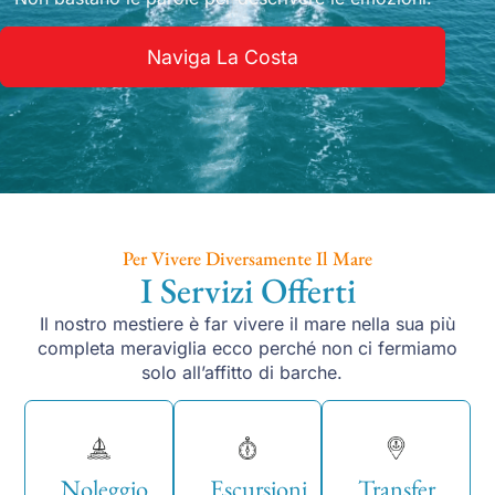
Naviga La Costa
Per Vivere Diversamente Il Mare
I Servizi Offerti
Il nostro mestiere è far vivere il mare nella sua più
completa meraviglia ecco perché non ci fermiamo
solo all’affitto di barche.
Noleggio
Escursioni
Transfer