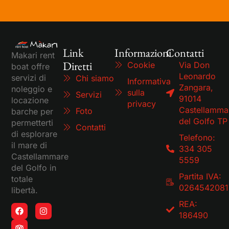
Link
Informazioni
Contatti
Makari rent
Diretti
Cookie
Via Don
boat offre
Leonardo
servizi di
Chi siamo
Informativa
Zangara,
noleggio e
sulla
Servizi
91014
locazione
privacy
Castellamma
Foto
barche per
del Golfo TP
permetterti
Contatti
di esplorare
Telefono:
il mare di
334 305
Castellammare
5559
del Golfo in
Partita IVA:
totale
0264542081
libertà.
REA:
186490