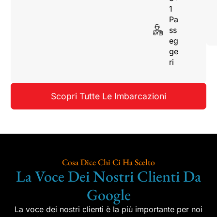
1
Pa
ss
eg
ge
ri
Scopri Tutte Le Imbarcazioni
Cosa Dice Chi Ci Ha Scelto
La Voce Dei Nostri Clienti Da
Google
La voce dei nostri clienti è la più importante per noi