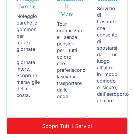
Barche
In
Servizio
Mare
di
Noleggio
trasporto
barche e
Tour
che
gommoni
organizzati
consente
per
e senza
di
mezze
pensieri
spostarsi
giornate
per tutti
da un
e
coloro
luogo
giornate
che
all'altro
intere.
preferiscono
in modo
Scopri le
lasciarsi
comodo
meraviglie
trasportare
e sicuro,
della
dalle
dall'aeroporto
costa.
onde.
al mare.
Scopri Tutti I Servizi