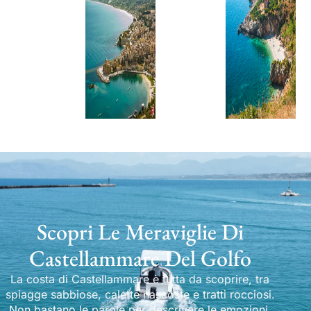
Scopri Le Meraviglie Di
Castellammare Del Golfo
La costa di Castellammare è tutta da scoprire, tra
spiagge sabbiose, calette nascoste e tratti rocciosi.
Non bastano le parole per descrivere le emozioni.