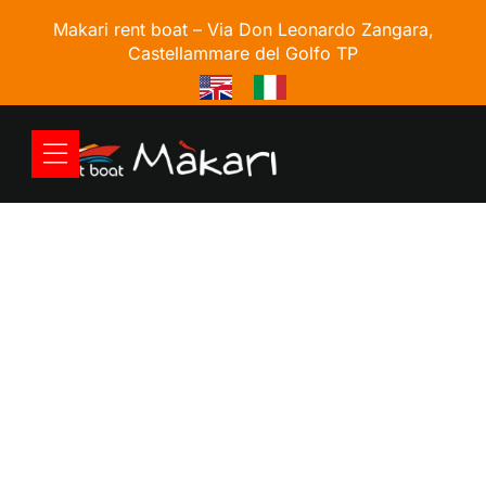
Makari rent boat –
Via Don Leonardo Zangara,
Castellammare del Golfo TP