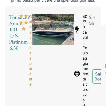
primo passo per vivere una splendida giornata.
Trimarchi
6.3
G
40
ui
/7
Amunì
Mt
d
0
001
a
ca
L/N
s
val
Platinum
e
li
6.30
n
Eq
z
uip
a
ag
p
gia
at
me
e
nto
Sali A
Bord
nt
di
e
sic
ure
zz
a
8+