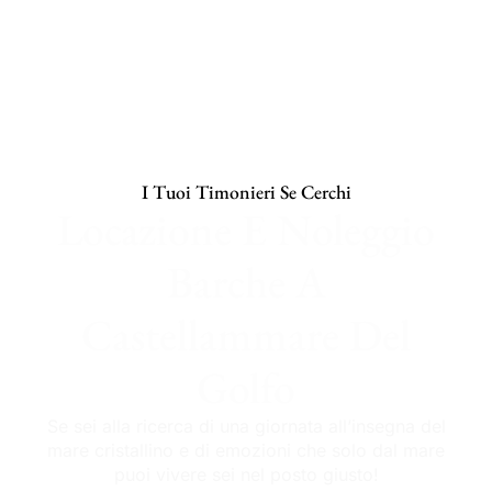
I Tuoi Timonieri Se Cerchi
Locazione E Noleggio
Barche A
Castellammare Del
Golfo
Se sei alla ricerca di una giornata all’insegna del
mare cristallino e di emozioni che solo dal mare
puoi vivere sei nel posto giusto!