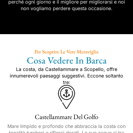
perché ogni giorno e il migliore per migliorarsi e noi
non vogliamo perdere questa occasione.
Per Scoprire Le Vere Meraviglie
Cosa Vedere In Barca
La costa, da Castellammare a Scopello, offre
innumerevoli paesaggi suggestivi. Eccone soltanto
tre:
Castellammare Del Golfo
Mare limpido e profondo che abbraccia la costa con
tonalità turchesi e riflessi dorati. Le sue acque si tra