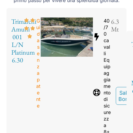
primo passo per vivere una splendida giornata.
Trimarchi
6.3
G
40
ui
/7
Amunì
Mt
d
0
001
a
ca
L/N
s
val
Platinum
e
li
6.30
n
Eq
z
uip
a
ag
p
gia
at
me
e
nto
Sali A
Bord
nt
di
e
sic
ure
zz
a
8+