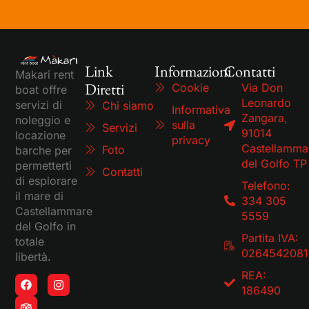
Link
Informazioni
Contatti
Makari rent
Diretti
Cookie
Via Don
boat offre
Leonardo
servizi di
Chi siamo
Informativa
Zangara,
noleggio e
sulla
Servizi
91014
locazione
privacy
Castellamma
Foto
barche per
del Golfo TP
permetterti
Contatti
di esplorare
Telefono:
il mare di
334 305
Castellammare
5559
del Golfo in
Partita IVA:
totale
0264542081
libertà.
REA:
186490