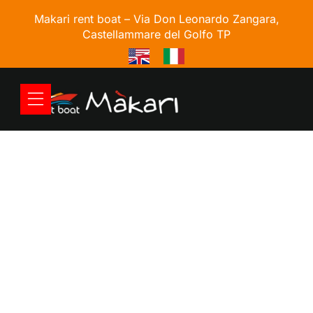
Makari rent boat –
Via Don Leonardo Zangara,
Castellammare del Golfo TP