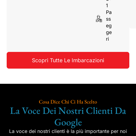
1
Pa
ss
eg
ge
ri
Scopri Tutte Le Imbarcazioni
Cosa Dice Chi Ci Ha Scelto
La Voce Dei Nostri Clienti Da
Google
La voce dei nostri clienti è la più importante per noi