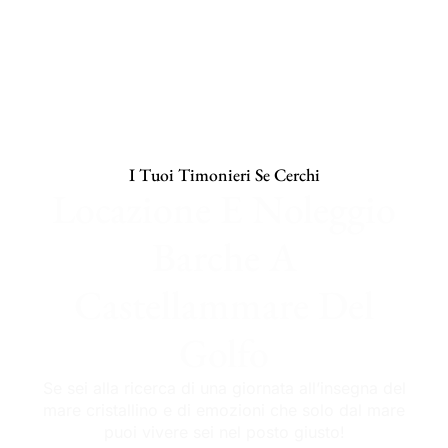
I Tuoi Timonieri Se Cerchi
Locazione E Noleggio
Barche A
Castellammare Del
Golfo
Se sei alla ricerca di una giornata all’insegna del
mare cristallino e di emozioni che solo dal mare
puoi vivere sei nel posto giusto!