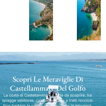
Scopri Le Meraviglie Di
Castellammare Del Golfo
La costa di Castellammare è tutta da scoprire, tra
spiagge sabbiose, calette nascoste e tratti rocciosi.
Non bastano le parole per descrivere le emozioni.