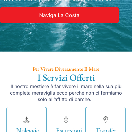
Naviga La Costa
Per Vivere Diversamente Il Mare
I Servizi Offerti
Il nostro mestiere è far vivere il mare nella sua più
completa meraviglia ecco perché non ci fermiamo
solo all’affitto di barche.
Noleggio
Escursioni
Transfer