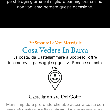
perché ogni giorno e il migliore per migliorarsi e noi
non vogliamo perdere questa occasione.
Per Scoprire Le Vere Meraviglie
Cosa Vedere In Barca
La costa, da Castellammare a Scopello, offre
innumerevoli paesaggi suggestivi. Eccone soltanto
tre:
Castellammare Del Golfo
Mare limpido e profondo che abbraccia la costa con
tonalità turchesi e riflessi dorati. Le sue acque si tra