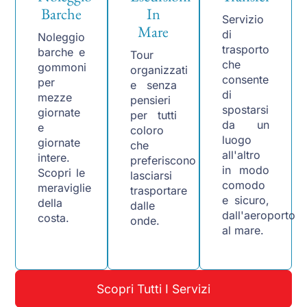
Barche
In
Servizio
Mare
di
Noleggio
trasporto
barche e
Tour
che
gommoni
organizzati
consente
per
e senza
di
mezze
pensieri
spostarsi
giornate
per tutti
da un
e
coloro
luogo
giornate
che
all'altro
intere.
preferiscono
in modo
Scopri le
lasciarsi
comodo
meraviglie
trasportare
e sicuro,
della
dalle
dall'aeroporto
costa.
onde.
al mare.
Scopri Tutti I Servizi