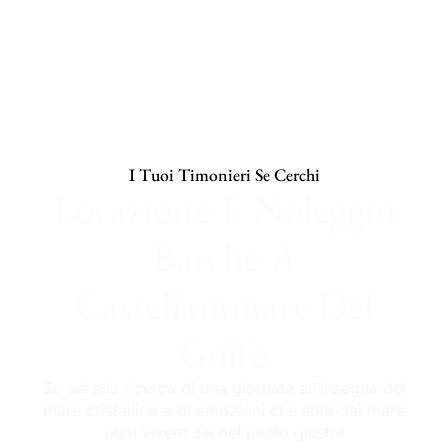
I Tuoi Timonieri Se Cerchi
Locazione E Noleggio
Barche A
Castellammare Del
Golfo
Se sei alla ricerca di una giornata all’insegna del
mare cristallino e di emozioni che solo dal mare
puoi vivere sei nel posto giusto!