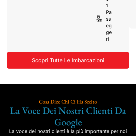
1
Pa
ss
eg
ge
ri
Scopri Tutte Le Imbarcazioni
Cosa Dice Chi Ci Ha Scelto
La Voce Dei Nostri Clienti Da
Google
La voce dei nostri clienti è la più importante per noi