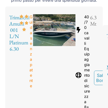
primo passo per vivere una splendida giornata.
Trimarchi
6.3
G
40
ui
/7
Amunì
Mt
d
0
001
a
ca
L/N
s
val
Platinum
e
li
6.30
n
Eq
z
uip
a
ag
p
gia
at
me
e
nto
Sali A
Bord
nt
di
e
sic
ure
zz
a
8+