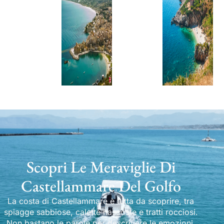
Scopri Le Meraviglie Di
Castellammare Del Golfo
La costa di Castellammare è tutta da scoprire, tra
spiagge sabbiose, calette nascoste e tratti rocciosi.
Non bastano le parole per descrivere le emozioni.