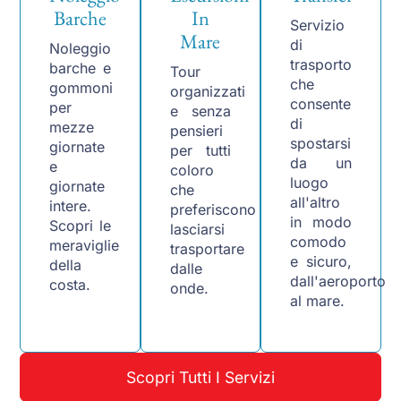
Barche
In
Servizio
Mare
di
Noleggio
trasporto
barche e
Tour
che
gommoni
organizzati
consente
per
e senza
di
mezze
pensieri
spostarsi
giornate
per tutti
da un
e
coloro
luogo
giornate
che
all'altro
intere.
preferiscono
in modo
Scopri le
lasciarsi
comodo
meraviglie
trasportare
e sicuro,
della
dalle
dall'aeroporto
costa.
onde.
al mare.
Scopri Tutti I Servizi