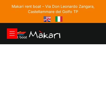
Makari rent boat –
Via Don Leonardo Zangara,
Castellammare del Golfo TP