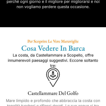
perché ogni giorno e il migliore per migliorarsi e noi
non vogliamo perdere questa occasione.
Per Scoprire Le Vere Meraviglie
Cosa Vedere In Barca
La costa, da Castellammare a Scopello, offre
innumerevoli paesaggi suggestivi. Eccone soltanto
tre:
Castellammare Del Golfo
Mare limpido e profondo che abbraccia la costa con
tonalità turchesi e riflessi dorati. Le sue acque si tra