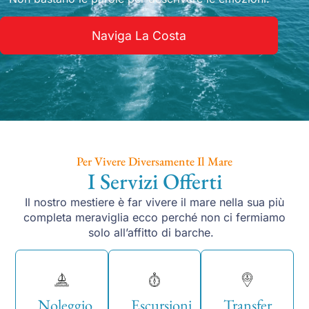
Naviga La Costa
Per Vivere Diversamente Il Mare
I Servizi Offerti
Il nostro mestiere è far vivere il mare nella sua più
completa meraviglia ecco perché non ci fermiamo
solo all’affitto di barche.
Noleggio
Escursioni
Transfer