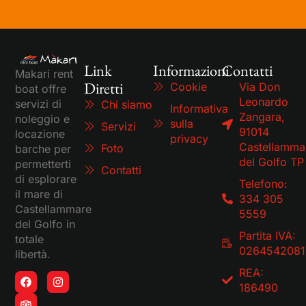
Link
Informazioni
Contatti
Makari rent
Diretti
Cookie
Via Don
boat offre
Leonardo
servizi di
Chi siamo
Informativa
Zangara,
noleggio e
sulla
Servizi
91014
locazione
privacy
Castellamma
Foto
barche per
del Golfo TP
permetterti
Contatti
di esplorare
Telefono:
il mare di
334 305
Castellammare
5559
del Golfo in
Partita IVA:
totale
0264542081
libertà.
REA:
186490