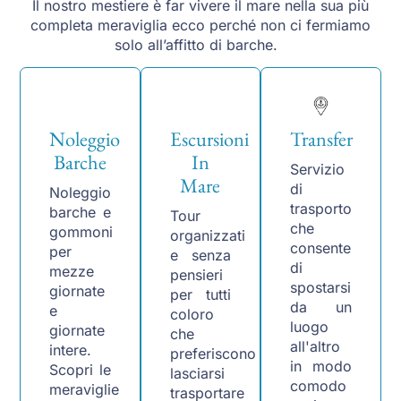
Il nostro mestiere è far vivere il mare nella sua più
completa meraviglia ecco perché non ci fermiamo
solo all’affitto di barche.
Noleggio
Escursioni
Transfer
Barche
In
Servizio
Mare
di
Noleggio
trasporto
barche e
Tour
che
gommoni
organizzati
consente
per
e senza
di
mezze
pensieri
spostarsi
giornate
per tutti
da un
e
coloro
luogo
giornate
che
all'altro
intere.
preferiscono
in modo
Scopri le
lasciarsi
comodo
meraviglie
trasportare