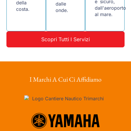
e sicuro,
della
dalle
dall'aeroporto
costa.
onde.
al mare.
Scopri Tutti I Servizi
I Marchi A Cui Ci Affidiamo