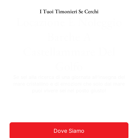
I Tuoi Timonieri Se Cerchi
Locazione E Noleggio
Barche A
Castellammare Del
Golfo
Se sei alla ricerca di una giornata all’insegna del
mare cristallino e di emozioni che solo dal mare
puoi vivere sei nel posto giusto!
Guarda La Costa
Dove Siamo