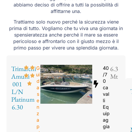
abbiamo deciso di offrire a tutti la possibilità di
affittarne una.
Trattiamo solo nuovo perché la sicurezza viene
prima di tutto. Vogliamo che tu viva una giornata in
spensieratezza anche perché il mare sa essere
pericoloso e affrontarlo con il giusto mezzo è il
primo passo per vivere una splendida giornata.
Trimarchi
6.3
G
40
ui
/7
Amunì
Mt
d
0
001
a
ca
L/N
s
val
Platinum
e
li
6.30
n
Eq
z
uip
a
ag
p
gia