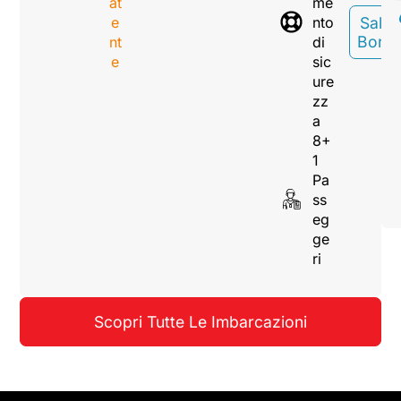
at
me
e
nto
Sali A
Bord
nt
di
e
sic
ure
zz
a
8+
1
Pa
ss
eg
ge
ri
Scopri Tutte Le Imbarcazioni