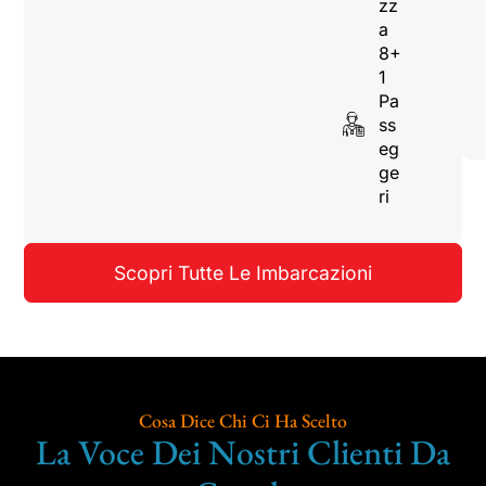
zz
a
8+
1
Pa
ss
eg
ge
ri
Scopri Tutte Le Imbarcazioni
Cosa Dice Chi Ci Ha Scelto
La Voce Dei Nostri Clienti Da