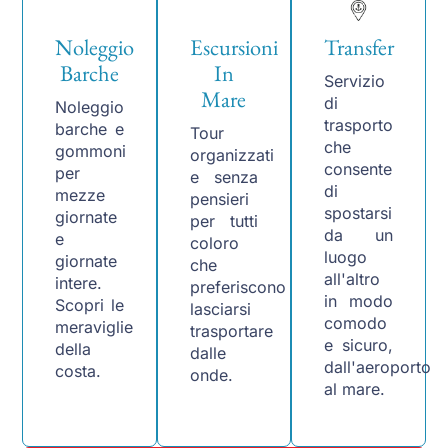
Noleggio
Escursioni
Transfer
Barche
In
Servizio
Mare
di
Noleggio
trasporto
barche e
Tour
che
gommoni
organizzati
consente
per
e senza
di
mezze
pensieri
spostarsi
giornate
per tutti
da un
e
coloro
luogo
giornate
che
all'altro
intere.
preferiscono
in modo
Scopri le
lasciarsi
comodo
meraviglie
trasportare
e sicuro,
della
dalle
dall'aeroporto
costa.
onde.
al mare.