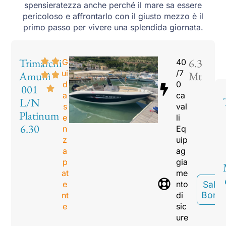
spensieratezza anche perché il mare sa essere
pericoloso e affrontarlo con il giusto mezzo è il
primo passo per vivere una splendida giornata.
Trimarchi
6.3
G
40
ui
/7
Amunì
Mt
d
0
001
a
ca
L/N
s
val
Platinum
e
li
6.30
n
Eq
z
uip
a
ag
p
gia
at
me
e
nto
Sali A
Bord
nt
di
e
sic
ure