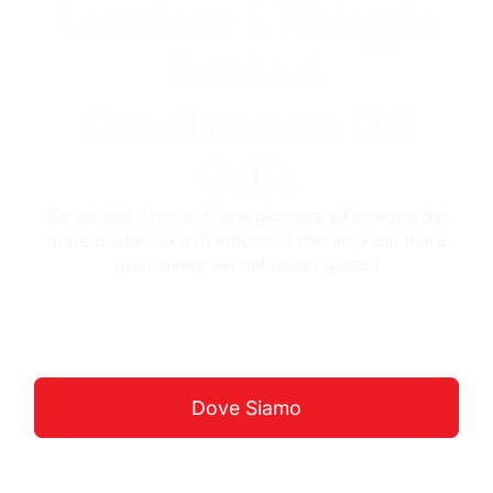
Locazione E Noleggio
Barche A
Castellammare Del
Golfo
Se sei alla ricerca di una giornata all’insegna del
mare cristallino e di emozioni che solo dal mare
puoi vivere sei nel posto giusto!
Guarda La Costa
Dove Siamo