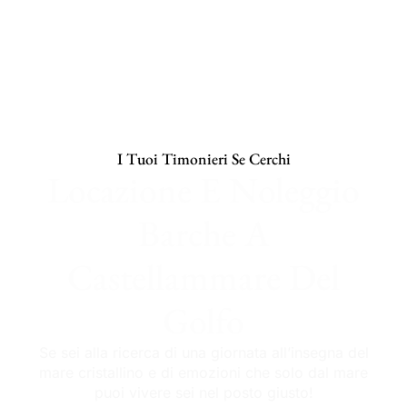
I Tuoi Timonieri Se Cerchi
Locazione E Noleggio
Barche A
Castellammare Del
Golfo
Se sei alla ricerca di una giornata all’insegna del
mare cristallino e di emozioni che solo dal mare
puoi vivere sei nel posto giusto!