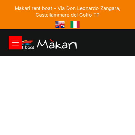
Makari rent boat –
Via Don Leonardo Zangara,
Castellammare del Golfo TP