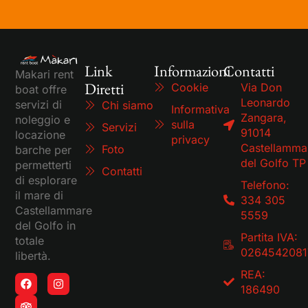
Link
Informazioni
Contatti
Makari rent
Diretti
Cookie
Via Don
boat offre
Leonardo
servizi di
Chi siamo
Informativa
Zangara,
noleggio e
sulla
Servizi
91014
locazione
privacy
Castellamma
Foto
barche per
del Golfo TP
permetterti
Contatti
di esplorare
Telefono:
il mare di
334 305
Castellammare
5559
del Golfo in
Partita IVA:
totale
0264542081
libertà.
REA:
186490