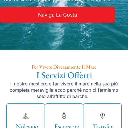
Naviga La Costa
Per Vivere Diversamente Il Mare
I Servizi Offerti
Il nostro mestiere è far vivere il mare nella sua più
completa meraviglia ecco perché non ci fermiamo
solo all’affitto di barche.
Noleggio
Escursioni
Transfer