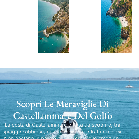
Scopri Le Meraviglie Di
Castellammare Del Golfo
La costa di Castellammare è tutta da scoprire, tra
spiagge sabbiose, calette nascoste e tratti rocciosi.
Non bastano le parole per descrivere le emozioni.