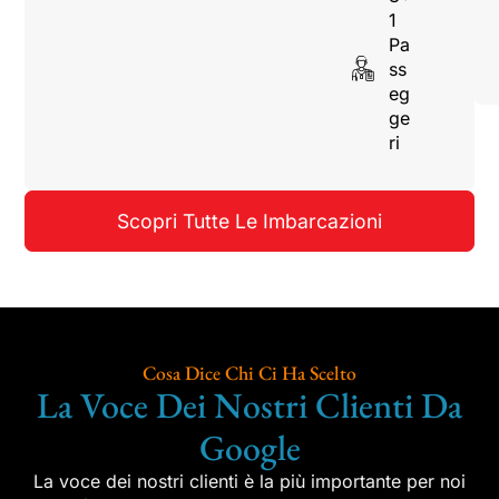
1
Pa
ss
eg
ge
ri
Scopri Tutte Le Imbarcazioni
Cosa Dice Chi Ci Ha Scelto
La Voce Dei Nostri Clienti Da
Google
La voce dei nostri clienti è la più importante per noi