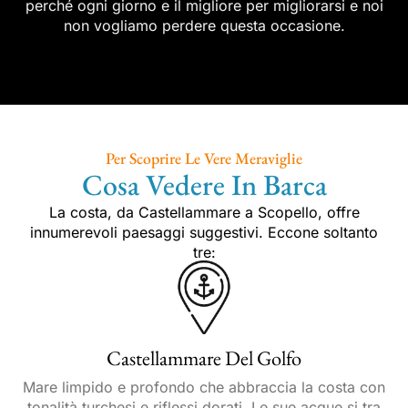
perché ogni giorno e il migliore per migliorarsi e noi
non vogliamo perdere questa occasione.
Per Scoprire Le Vere Meraviglie
Cosa Vedere In Barca
La costa, da Castellammare a Scopello, offre
innumerevoli paesaggi suggestivi. Eccone soltanto
tre:
Castellammare Del Golfo
Mare limpido e profondo che abbraccia la costa con
tonalità turchesi e riflessi dorati. Le sue acque si tra