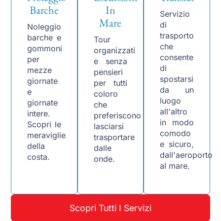
Barche
In
Servizio
Mare
di
Noleggio
trasporto
barche e
Tour
che
gommoni
organizzati
consente
per
e senza
di
mezze
pensieri
spostarsi
giornate
per tutti
da un
e
coloro
luogo
giornate
che
all'altro
intere.
preferiscono
in modo
Scopri le
lasciarsi
comodo
meraviglie
trasportare
e sicuro,
della
dalle
dall'aeroporto
costa.
onde.
al mare.
Scopri Tutti I Servizi