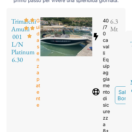
primo passo per vivere una splendida giornata.
Trimarchi
6.3
G
40
ui
/7
Amunì
Mt
d
0
001
a
ca
L/N
s
val
Platinum
e
li
6.30
n
Eq
z
uip
a
ag
p
gia
at
me
e
nto
Sali A
Bord
nt
di
e
sic
ure
zz
a
8+