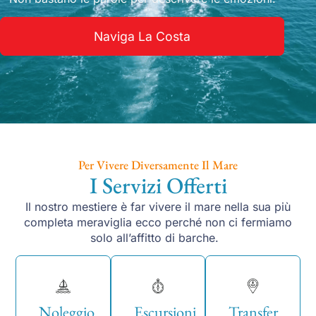
Naviga La Costa
Per Vivere Diversamente Il Mare
I Servizi Offerti
Il nostro mestiere è far vivere il mare nella sua più
completa meraviglia ecco perché non ci fermiamo
solo all’affitto di barche.
Noleggio
Escursioni
Transfer