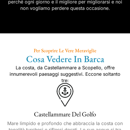
perché ogni giorno e il migliore per migliorarsi e noi
non vogliamo perdere questa occasione.
Per Scoprire Le Vere Meraviglie
Cosa Vedere In Barca
La costa, da Castellammare a Scopello, offre
innumerevoli paesaggi suggestivi. Eccone soltanto
tre:
Castellammare Del Golfo
Mare limpido e profondo che abbraccia la costa con
tonalità turchesi e riflessi dorati. Le sue acque si tra