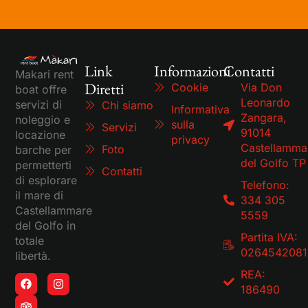
Link
Informazioni
Contatti
Makari rent
Diretti
Cookie
Via Don
boat offre
Leonardo
servizi di
Chi siamo
Informativa
Zangara,
noleggio e
sulla
Servizi
91014
locazione
privacy
Castellamma
Foto
barche per
del Golfo TP
permetterti
Contatti
di esplorare
Telefono:
il mare di
334 305
Castellammare
5559
del Golfo in
Partita IVA:
totale
0264542081
libertà.
REA:
186490