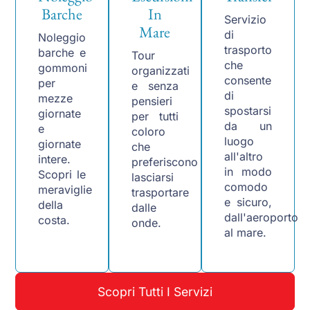
Barche
In
Servizio
Mare
di
Noleggio
trasporto
barche e
Tour
che
gommoni
organizzati
consente
per
e senza
di
mezze
pensieri
spostarsi
giornate
per tutti
da un
e
coloro
luogo
giornate
che
all'altro
intere.
preferiscono
in modo
Scopri le
lasciarsi
comodo
meraviglie
trasportare
e sicuro,
della
dalle
dall'aeroporto
costa.
onde.
al mare.
Scopri Tutti I Servizi