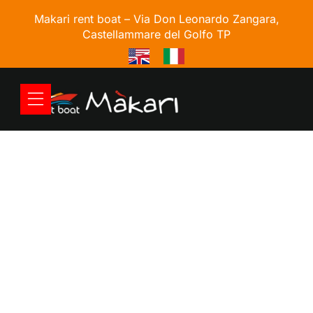
Makari rent boat –
Via Don Leonardo Zangara,
Castellammare del Golfo TP