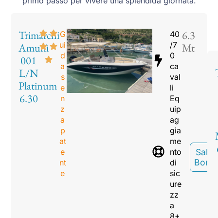
primo passo per vivere una splendida giornata.
Trimarchi
6.3
G
40
ui
/7
Amunì
Mt
d
0
001
a
ca
L/N
s
val
Platinum
e
li
6.30
n
Eq
z
uip
a
ag
p
gia
at
me
e
nto
Sali A
Bord
nt
di
e
sic
ure
zz
a
8+