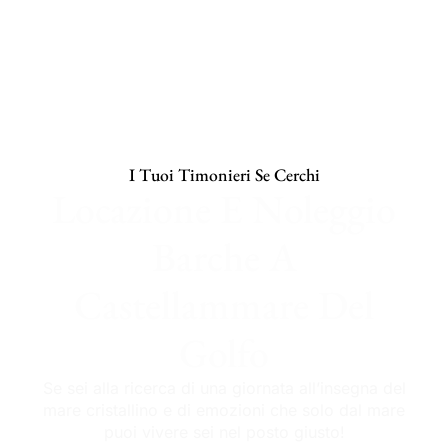
I Tuoi Timonieri Se Cerchi
Locazione E Noleggio
Barche A
Castellammare Del
Golfo
Se sei alla ricerca di una giornata all’insegna del
mare cristallino e di emozioni che solo dal mare
puoi vivere sei nel posto giusto!