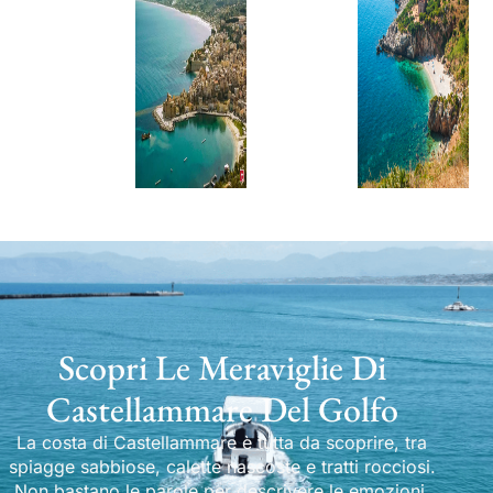
Scopri Le Meraviglie Di
Castellammare Del Golfo
La costa di Castellammare è tutta da scoprire, tra
spiagge sabbiose, calette nascoste e tratti rocciosi.
Non bastano le parole per descrivere le emozioni.