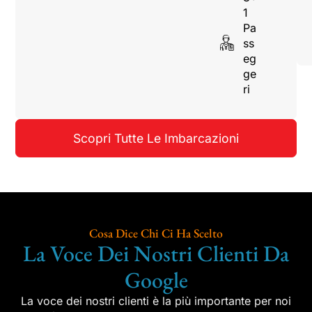
1
Pa
ss
eg
ge
ri
Scopri Tutte Le Imbarcazioni
Cosa Dice Chi Ci Ha Scelto
La Voce Dei Nostri Clienti Da
Google
La voce dei nostri clienti è la più importante per noi