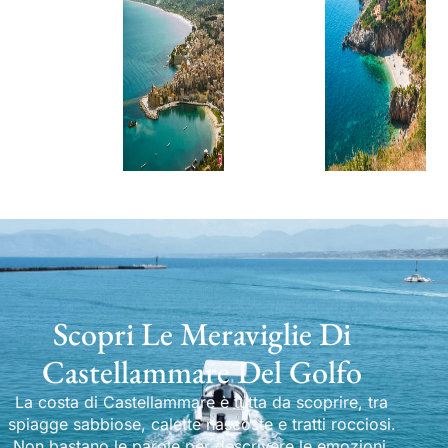
Scopri Le Meraviglie Di
Castellammare Del Golfo
La costa di Castellammare è tutta da scoprire, tra
spiagge sabbiose, calette nascoste e tratti rocciosi.
Non bastano le parole per descrivere le emozioni.