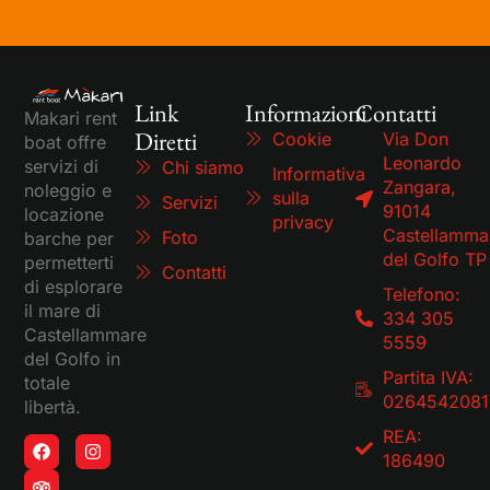
Link
Informazioni
Contatti
Makari rent
Diretti
Cookie
Via Don
boat offre
Leonardo
servizi di
Chi siamo
Informativa
Zangara,
noleggio e
sulla
Servizi
91014
locazione
privacy
Castellamma
Foto
barche per
del Golfo TP
permetterti
Contatti
di esplorare
Telefono:
il mare di
334 305
Castellammare
5559
del Golfo in
Partita IVA:
totale
0264542081
libertà.
REA:
186490