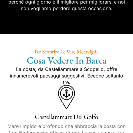
perché ogni giorno e il migliore per migliorarsi e noi
non vogliamo perdere questa occasione.
Per Scoprire Le Vere Meraviglie
Cosa Vedere In Barca
La costa, da Castellammare a Scopello, offre
innumerevoli paesaggi suggestivi. Eccone soltanto
tre:
Castellammare Del Golfo
Mare limpido e profondo che abbraccia la costa con
tonalità turchesi e riflessi dorati. Le sue acque si tra