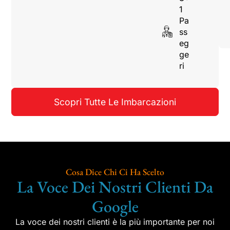
1
Pa
ss
eg
ge
ri
Scopri Tutte Le Imbarcazioni
Cosa Dice Chi Ci Ha Scelto
La Voce Dei Nostri Clienti Da
Google
La voce dei nostri clienti è la più importante per noi