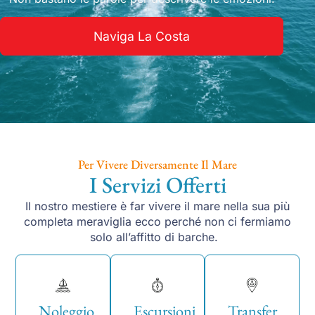
Naviga La Costa
Per Vivere Diversamente Il Mare
I Servizi Offerti
Il nostro mestiere è far vivere il mare nella sua più
completa meraviglia ecco perché non ci fermiamo
solo all’affitto di barche.
Noleggio
Escursioni
Transfer