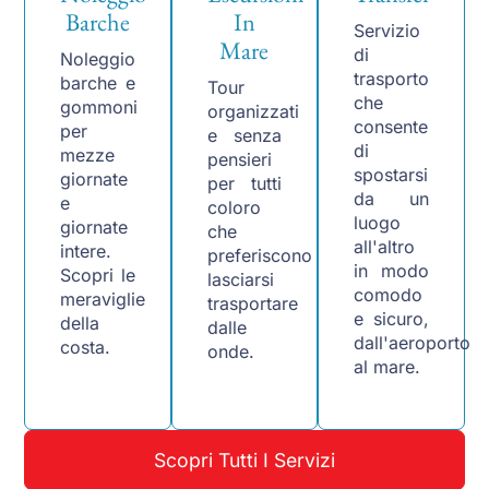
Barche
In
Servizio
Mare
di
Noleggio
trasporto
barche e
Tour
che
gommoni
organizzati
consente
per
e senza
di
mezze
pensieri
spostarsi
giornate
per tutti
da un
e
coloro
luogo
giornate
che
all'altro
intere.
preferiscono
in modo
Scopri le
lasciarsi
comodo
meraviglie
trasportare
e sicuro,
della
dalle
dall'aeroporto
costa.
onde.
al mare.
Scopri Tutti I Servizi