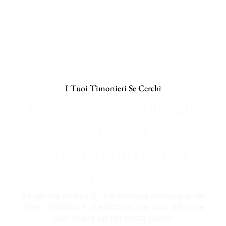
I Tuoi Timonieri Se Cerchi
Locazione E Noleggio
Barche A
Castellammare Del
Golfo
Se sei alla ricerca di una giornata all’insegna del
mare cristallino e di emozioni che solo dal mare
puoi vivere sei nel posto giusto!