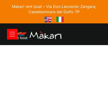
Makari rent boat –
Via Don Leonardo Zangara,
Castellammare del Golfo TP