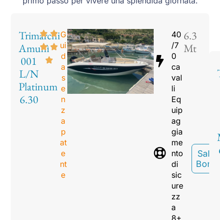
primo passo per vivere una splendida giornata.
Trimarchi
6.3
G
40
ui
/7
Amunì
Mt
d
0
001
a
ca
L/N
s
val
Platinum
e
li
6.30
n
Eq
z
uip
a
ag
p
gia
at
me
e
nto
Sali A
Bord
nt
di
e
sic
ure
zz
a
8+