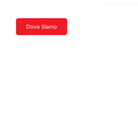
Se sei alla rice
Dove Siamo
Guarda La Costa