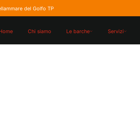
llammare del Golfo TP
Home
Chi siamo
Le barche
Servizi