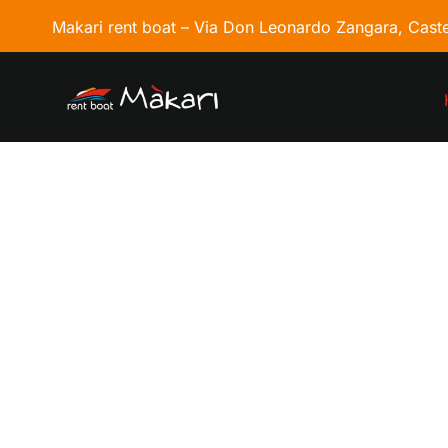
Makari rent boat –
Via Don Leonardo Zangara, Caste