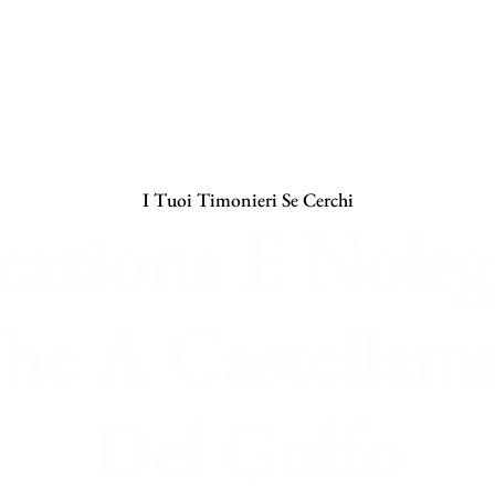
I Tuoi Timonieri Se Cerchi
cazione E Noleg
che A Castellam
Del Golfo