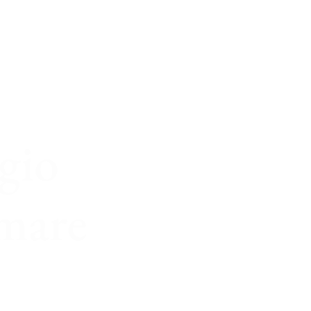
gio
mare