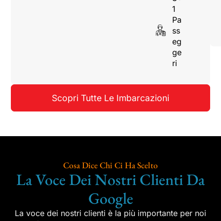
1
Pa
ss
eg
ge
ri
Scopri Tutte Le Imbarcazioni
Cosa Dice Chi Ci Ha Scelto
La Voce Dei Nostri Clienti Da
Google
La voce dei nostri clienti è la più importante per noi