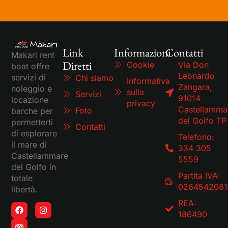
Link
Informazioni
Contatti
Makari rent
Diretti
Cookie
Via Don
boat offre
Leonardo
servizi di
Chi siamo
Informativa
Zangara,
noleggio e
sulla
Servizi
91014
locazione
privacy
Castellamma
Foto
barche per
del Golfo TP
permetterti
Contatti
di esplorare
Telefono:
il mare di
334 305
Castellammare
5559
del Golfo in
Partita IVA:
totale
0264542081
libertà.
REA:
186490