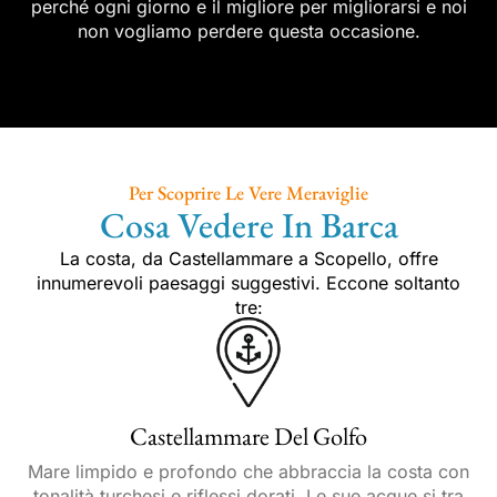
perché ogni giorno e il migliore per migliorarsi e noi
non vogliamo perdere questa occasione.
Per Scoprire Le Vere Meraviglie
Cosa Vedere In Barca
La costa, da Castellammare a Scopello, offre
innumerevoli paesaggi suggestivi. Eccone soltanto
tre:
Castellammare Del Golfo
Mare limpido e profondo che abbraccia la costa con
tonalità turchesi e riflessi dorati. Le sue acque si tra