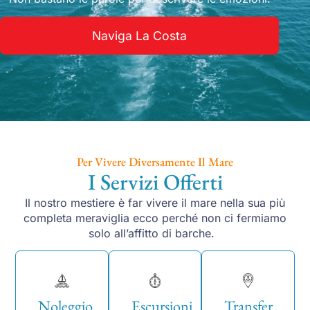
Naviga La Costa
Per Vivere Diversamente Il Mare
I Servizi Offerti
Il nostro mestiere è far vivere il mare nella sua più
completa meraviglia ecco perché non ci fermiamo
solo all’affitto di barche.
Noleggio
Escursioni
Transfer