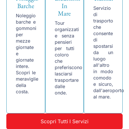
Barche
In
Servizio
Mare
di
Noleggio
trasporto
barche e
Tour
che
gommoni
organizzati
consente
per
e senza
di
mezze
pensieri
spostarsi
giornate
per tutti
da un
e
coloro
luogo
giornate
che
all'altro
intere.
preferiscono
in modo
Scopri le
lasciarsi
comodo
meraviglie
trasportare
e sicuro,
della
dalle
dall'aeroporto
costa.
onde.
al mare.
Scopri Tutti I Servizi