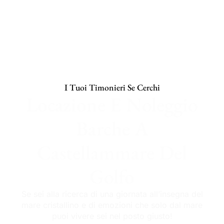
I Tuoi Timonieri Se Cerchi
Locazione E Noleggio
Barche A
Castellammare Del
Golfo
Se sei alla ricerca di una giornata all’insegna del
mare cristallino e di emozioni che solo dal mare
puoi vivere sei nel posto giusto!