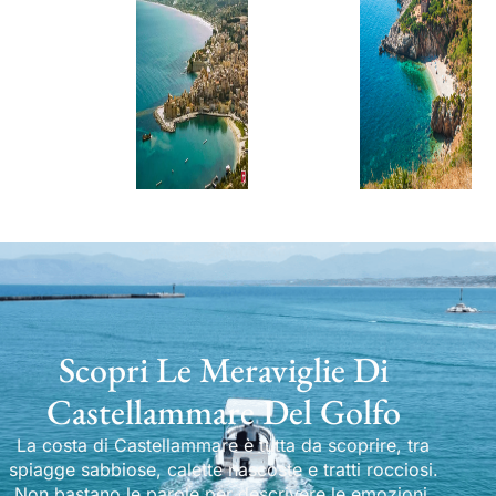
Scopri Le Meraviglie Di
Castellammare Del Golfo
La costa di Castellammare è tutta da scoprire, tra
spiagge sabbiose, calette nascoste e tratti rocciosi.
Non bastano le parole per descrivere le emozioni.