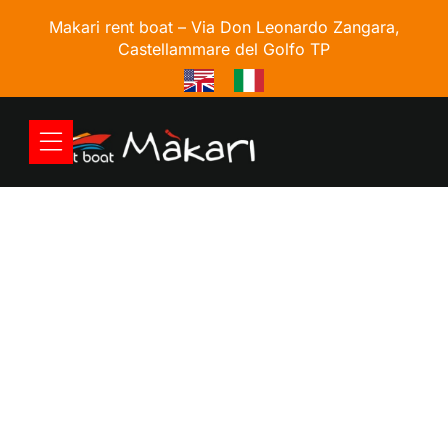
Makari rent boat –
Via Don Leonardo Zangara,
Castellammare del Golfo TP