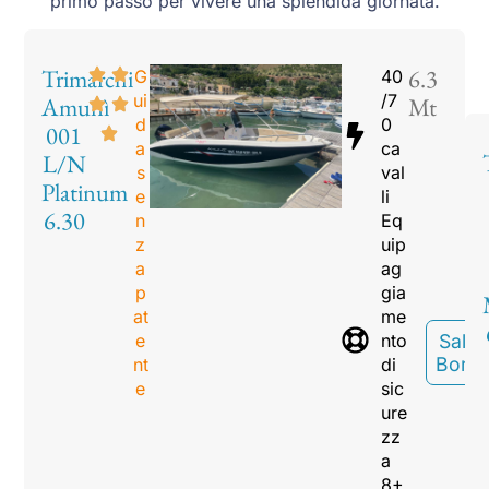
primo passo per vivere una splendida giornata.
Trimarchi
6.3
G
40
ui
/7
Amunì
Mt
d
0
001
a
ca
L/N
s
val
Platinum
e
li
6.30
n
Eq
z
uip
a
ag
p
gia
at
me
e
nto
Sali A
Bord
nt
di
e
sic
ure
zz
a
8+